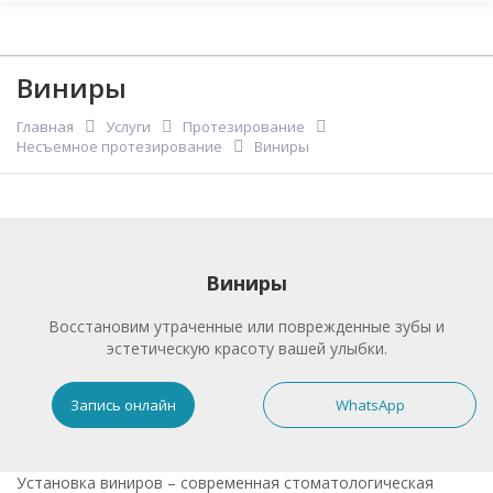
Меню
Стоматология "Кедр"
Виниры
Главная
Услуги
Протезирование
Несъемное протезирование
Виниры
Виниры
Восcтановим утраченные или поврежденные зубы и
эстетическую красоту вашей улыбки.
Запись онлайн
WhatsApp
Установка виниров – современная стоматологическая